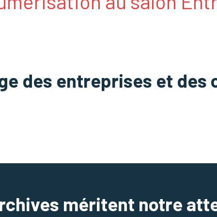
érisation au salon Entre
ge des entreprises et des c
rchives méritent notre att