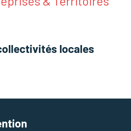
prises & Territoires
ollectivités locales
ention