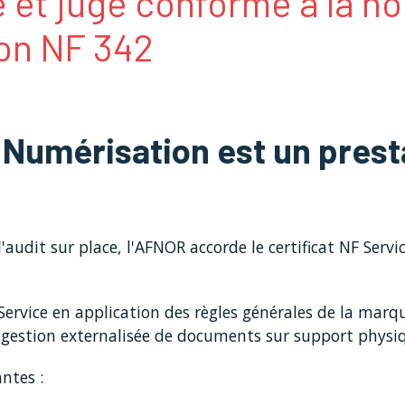
 et jugé conforme à la n
ion NF 342
Numérisation est un presta
l'audit sur place, l'AFNOR accorde le certificat NF Serv
ervice en application des règles générales de la marque
e gestion externalisée de documents sur support physi
antes :